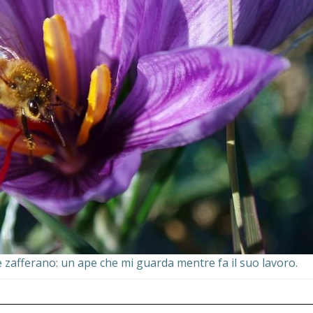
 e zafferano: un ape che mi guarda mentre fa il suo lavoro.