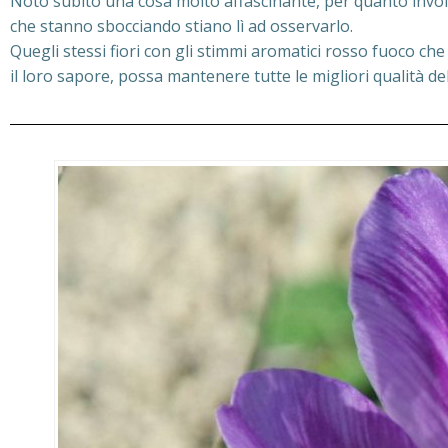
Noto subito una cosa molto affascinante, per quanto involont
che stanno sbocciando stiano lì ad osservarlo.
Quegli stessi fiori con gli stimmi aromatici rosso fuoco ch
il loro sapore, possa mantenere tutte le migliori qualità de