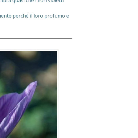
ra quasi che i fiori violetti
amente perché il loro profumo e