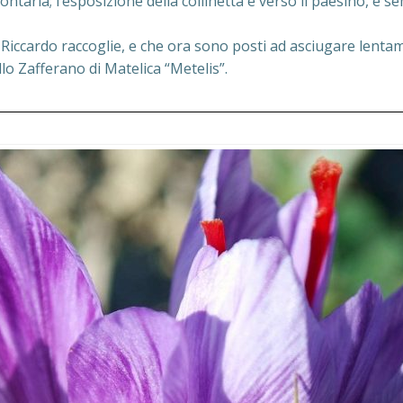
aria; l’esposizione della collinetta è verso il paesino, e semb
e Riccardo raccoglie, e che ora sono posti ad asciugare lent
llo Zafferano di Matelica “Metelis”.