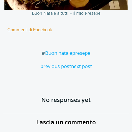
Buon Natale a tutti – Il mio Presepe
Commenti di Facebook
#
Buon natale
presepe
Post
Post
previous post
next post
navigation
navigation
No responses yet
Lascia un commento