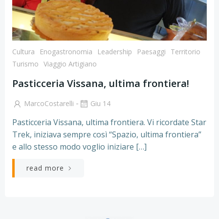
Cultura
Enogastronomia
Leadership
Paesaggi
Territorio
Turismo
Viaggio Artigiano
Pasticceria Vissana, ultima frontiera!
-
MarcoCostarelli
Giu 14
Pasticceria Vissana, ultima frontiera. Vi ricordate Star
Trek, iniziava sempre così “Spazio, ultima frontiera”
e allo stesso modo voglio iniziare […]
read more