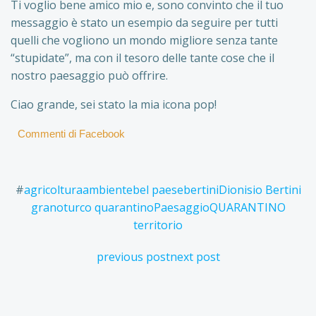
Ti voglio bene amico mio e, sono convinto che il tuo
messaggio è stato un esempio da seguire per tutti
quelli che vogliono un mondo migliore senza tante
“stupidate”, ma con il tesoro delle tante cose che il
nostro paesaggio può offrire.
Ciao grande, sei stato la mia icona pop!
Commenti di Facebook
#
agricoltura
ambiente
bel paese
bertini
Dionisio Bertini
granoturco quarantino
Paesaggio
QUARANTINO
territorio
Post
Post
previous post
next post
navigation
navigation