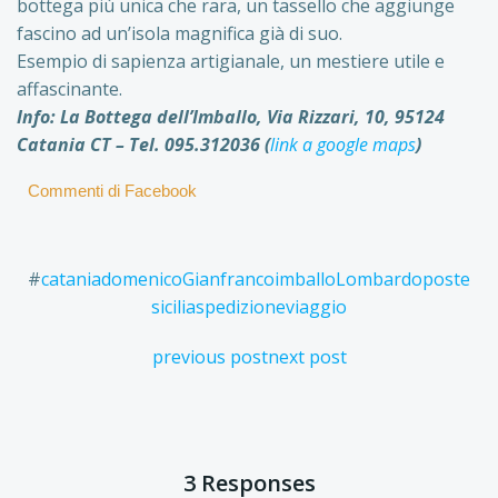
bottega più unica che rara, un tassello che aggiunge
fascino ad un’isola magnifica già di suo.
Esempio di sapienza artigianale, un mestiere utile e
affascinante.
Info: La Bottega dell’Imballo, Via Rizzari, 10, 95124
Catania CT – Tel. 095.312036 (
link a google maps
)
Commenti di Facebook
#
catania
domenico
Gianfranco
imballo
Lombardo
poste
sicilia
spedizione
viaggio
Post
Post
previous post
next post
navigation
navigation
3 Responses