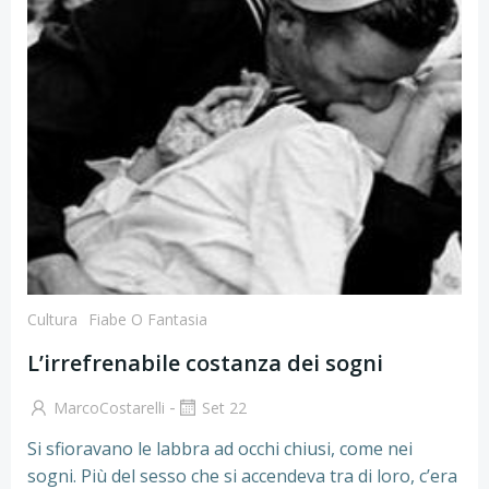
Cultura
Fiabe O Fantasia
L’irrefrenabile costanza dei sogni
-
MarcoCostarelli
Set 22
Si sfioravano le labbra ad occhi chiusi, come nei
sogni. Più del sesso che si accendeva tra di loro, c’era