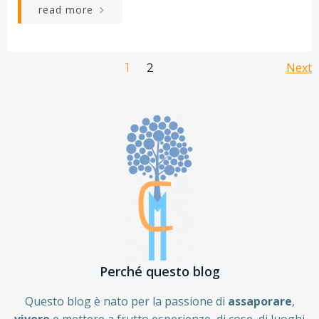
read more
Posts
Po
Page
Next
Page
1
2
navigation
na
Perché questo blog
Questo blog è nato per la passione di
assaporare
,