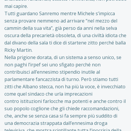
mai capire.
Tutti guardano Sanremo mentre Michele s’impicca
senza provare nemmeno ad arrivare “nel mezzo del
cammin della sua vita”, già perso da anni nella selva
oscura della precarietà obsoleta, di una civiltà idiota che
dal divano della sala ti dice di startene zitto perché balla
Ricky Martin.
Nella prigione dorata, di un sistema a senso unico, se
non paghi l’irpef sei uno sfigato perché non
contribuisci all’ennesimo stipendio inutile al
parlamentare fancazzista di turno. Però stiamo tutti
zitti che Albano stecca, non ha più la voce, è invecchiato
come quel sindaco che urla imprecazioni
contro istituzioni farlocche ma potenti e anche contro il
suo popolo coglione che gli chiede raccomandazioni,
che, anche se senza casa si fa sempre più suddito di
una democrazia strappata dall’ennesima droga
televisiva, che mostra scintillante tutta l’ipocrisia della