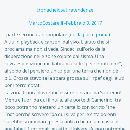
cronache
io
satira
tendenze
MarcoCostarelli
-
Febbraio 9, 2017
-parte seconda-antipopolare (
qui la parte prima
)
Aiuti in playback e canzoni dal vivo. L’aiuto che si
proclama ma non si vede. Sindaci sull’orlo della
disperazione nelle zone colpite dal sisma. Una
sovraesposizione mediatica ma solo “per sentito dire”,
al soldo del pensiero unico per una terra che non c’è
più. Crozza stavolta la spara grossa sull’irpef degli aiuti
per i terremotati.
La zona franca dovrebbe essere lontano da Sanremo!
Mentre fuori da qui il nulla, alle porte di Camerino, tra
poco potranno metterci un cartello con scritto “the
End” perché scrivere “da qui si va per le città dolenti”
sarebbe scomodare poesia aulica che un ammasso di
analfabeti funzionali, eccetto l’Università, non potrebbe