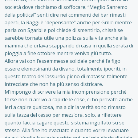
società dove rischiamo di soffocare. “Meglio Sanremo
della politica!” senti dire nei commenti dei bar rimasti
aperti, la Raggi è “depensante” anche per Grillo mentre
parla con Sgarbi e poi chiede di smentirlo, chissà se
sarebbe tornata utile una polizza sulla vita anche alla
mamma che urlava scappando di casa in quella serata di
pioggia a fine ottobre mentre veniva giù tutto.
Allora vai con l’essemmesse solidale perché fa figo
essere elemosinanti da divano, totalmente ipocriti, in
questo teatro dell’assurdo pieno di matasse talmente
intrecciate che non ha più senso districare.
M’impongo di scrivere la mia incomprensione perché
forse non ci arrivo a capirle le cose, ci ho provato anche
ieri a capire qualcosa, ma a dir la verità sono rimasto
sulla tazza del cesso per mezz’ora, solo, a riflettere
quanto faccia cagare questo sistema ingolfato su se
stesso. Alla fine ho evacuato e quanto vorrei evacuare
da qui. Voglio lasciarlo scritto qui, nel mio diario digitale,