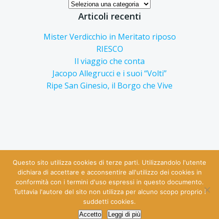
Categorie
Articoli recenti
Mister Verdicchio in Meritato riposo
RIESCO
Il viaggio che conta
Jacopo Allegrucci e i suoi “Volti”
Ripe San Ginesio, il Borgo che Vive
Questo sito utilizza cookies di terze parti. Utilizzandolo l'utente
dichiara di accettare e acconsentire all'utilizzo dei cookies in
conformità con i termini d'uso espressi in questo documento.
© 2026 Il blog di Marco Costarelli. Created for free
Tuttavia l'autore del sito non utilizza per alcuno scopo proprio i
using WordPress and
Colibri
suddetti cookies.
Accetto
Leggi di più