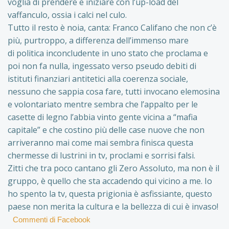
voglia di prendere e iniziare con l’up-load del
vaffanculo, ossia i calci nel culo.
Tutto il resto è noia, canta: Franco Califano che non c’è
più, purtroppo, a differenza dell’immenso mare
di politica inconcludente in uno stato che proclama e
poi non fa nulla, ingessato verso pseudo debiti di
istituti finanziari antitetici alla coerenza sociale,
nessuno che sappia cosa fare, tutti invocano elemosina
e volontariato mentre sembra che l’appalto per le
casette di legno l’abbia vinto gente vicina a “mafia
capitale” e che costino più delle case nuove che non
arriveranno mai come mai sembra finisca questa
chermesse di lustrini in tv, proclami e sorrisi falsi.
Zitti che tra poco cantano gli Zero Assoluto, ma non è il
gruppo, è quello che sta accadendo qui vicino a me. Io
ho spento la tv, questa prigionia è asfissiante, questo
paese non merita la cultura e la bellezza di cui è invaso!
Commenti di Facebook