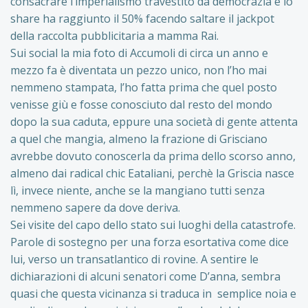
consacrare l’imperialismo travestito da democrazia e lo
share ha raggiunto il 50% facendo saltare il jackpot
della raccolta pubblicitaria a mamma Rai.
Sui social la mia foto di Accumoli di circa un anno e
mezzo fa è diventata un pezzo unico, non l’ho mai
nemmeno stampata, l’ho fatta prima che quel posto
venisse giù e fosse conosciuto dal resto del mondo
dopo la sua caduta, eppure una società di gente attenta
a quel che mangia, almeno la frazione di Grisciano
avrebbe dovuto conoscerla da prima dello scorso anno,
almeno dai radical chic Eataliani, perchè la Griscia nasce
lì, invece niente, anche se la mangiano tutti senza
nemmeno sapere da dove deriva.
Sei visite del capo dello stato sui luoghi della catastrofe.
Parole di sostegno per una forza esortativa come dice
lui, verso un transatlantico di rovine. A sentire le
dichiarazioni di alcuni senatori come D’anna, sembra
quasi che questa vicinanza si traduca in semplice noia e