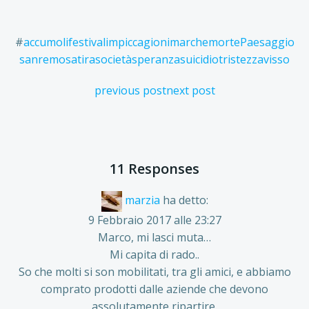
#
accumoli
festival
impiccagioni
marche
morte
Paesaggio
sanremo
satira
società
speranza
suicidio
tristezza
visso
Post
Post
previous post
next post
navigation
navigation
11 Responses
marzia
ha detto:
9 Febbraio 2017 alle 23:27
Marco, mi lasci muta…
Mi capita di rado..
So che molti si son mobilitati, tra gli amici, e abbiamo
comprato prodotti dalle aziende che devono
assolutamente ripartire.